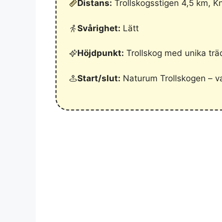
Distans:
Trollskogsstigen 4,5 km, K
Svårighet:
Lätt
Höjdpunkt:
Trollskog med unika trä
Start/slut:
Naturum Trollskogen – valf