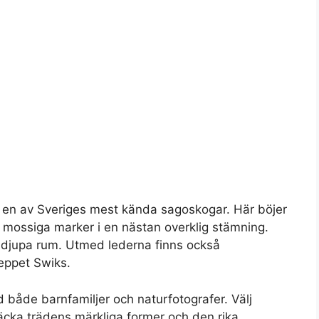
 en av Sveriges mest kända sagoskogar. Här böjer
er mossiga marker i en nästan overklig stämning.
s djupa rum. Utmed lederna finns också
eppet Swiks.
 både barnfamiljer och naturfotografer. Välj
ptäcka trädens märkliga former och den rika