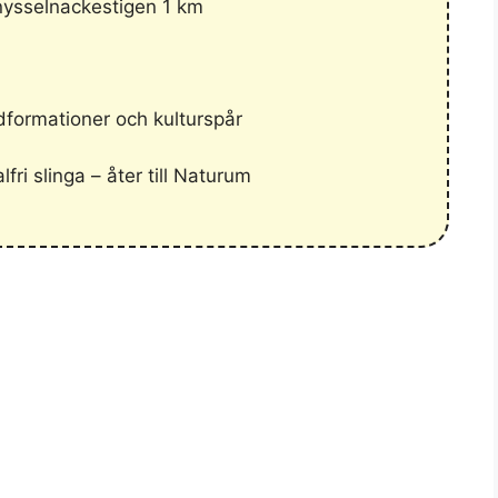
nysselnackestigen 1 km
dformationer och kulturspår
ri slinga – åter till Naturum