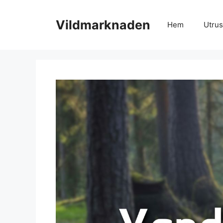
Hoppa
till
Vildmarknaden
Hem
Utrus
innehåll