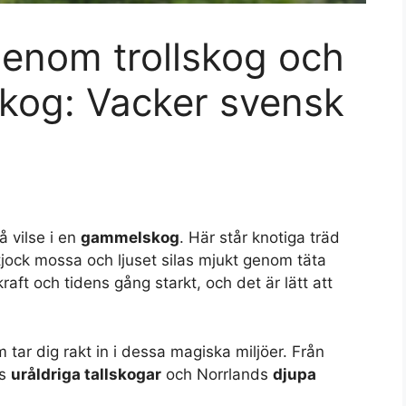
genom trollskog och
og: Vacker svensk
å vilse i en
gammelskog
. Här står knotiga träd
tjock mossa och ljuset silas mjukt genom täta
aft och tidens gång starkt, och det är lätt att
 tar dig rakt in i dessa magiska miljöer. Från
ds
uråldriga tallskogar
och Norrlands
djupa