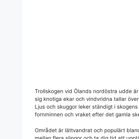
Trollskogen vid Ölands nordöstra udde är
sig knotiga ekar och vindvridna tallar öv
Ljus och skuggor leker ständigt i skogen
fornminnen och vraket efter det gamla sk
Området är lättvandrat och populärt bland
mellan flera slingor och ta dig tid att up