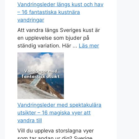
Vandringsleder längs kust och hav
– 16 fantastiska kustnära
vandringar
Att vandra längs Sveriges kust är
en upplevelse som bjuder på
ständig variation. Här ...
Läs mer
Vandringsleder med spektakulära
utsikter – 16 magiska vyer att
vandra till
Vill du uppleva storslagna vyer
som tar andan ur dig? Sverige