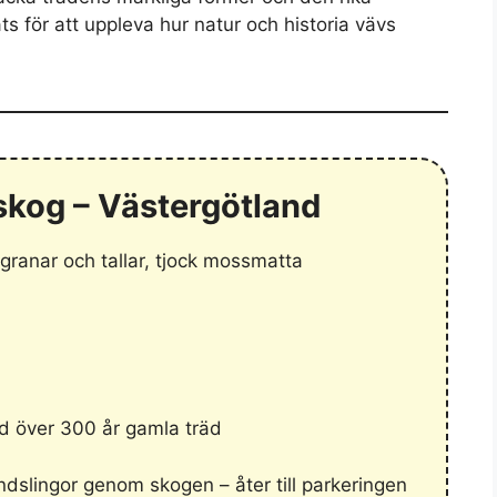
ts för att uppleva hur natur och historia vävs
kog – Västergötland
anar och tallar, tjock mossmatta
 över 300 år gamla träd
ndslingor genom skogen – åter till parkeringen