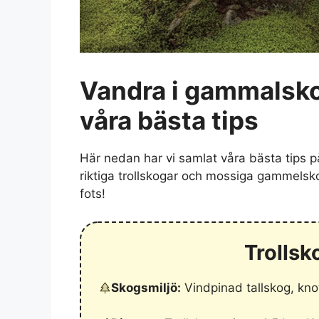
Vandra i gammalsko
våra bästa tips
Här nedan har vi samlat våra bästa tips 
riktiga trollskogar och mossiga gammelskog
fots!
Trollsk
Skogsmiljö:
Vindpinad tallskog, kno