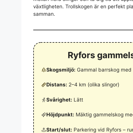
växtligheten. Trollskogen är en perfekt pla
samman.
Ryfors gammels
Skogsmiljö:
Gammal barrskog med gr
Distans:
2–4 km (olika slingor)
Svårighet:
Lätt
Höjdpunkt:
Mäktig gammelskog med
Start/slut:
Parkering vid Ryfors – ru