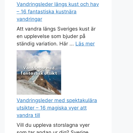
Vandringsleder längs kust och hav
– 16 fantastiska kustnära
vandringar
Att vandra längs Sveriges kust är
en upplevelse som bjuder på
ständig variation. Här ...
Läs mer
Vandringsleder med spektakulära
utsikter – 16 magiska vyer att
vandra till
Vill du uppleva storslagna vyer
som tar andan ur dig? Sverige