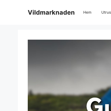
Hoppa
till
Vildmarknaden
Hem
Utrus
innehåll